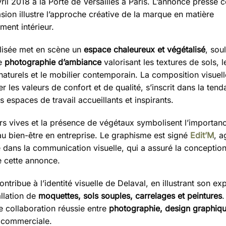
ril 2018 à la Porte de Versailles à Paris. L’annonce presse 
sion illustre l’approche créative de la marque en matière
ent intérieur.
ilisée met en scène un
espace chaleureux et végétalisé
, sou
ne
photographie d’ambiance
valorisant les textures de sols, l
naturels et le mobilier contemporain. La composition visuel
er les valeurs de confort et de qualité, s’inscrit dans la ten
s espaces de travail accueillants et inspirants.
rs vives et la présence de végétaux symbolisent l’importan
u bien-être en entreprise. Le graphisme est signé
Edit’M
, 
e dans la communication visuelle, qui a assuré la conception
 cette annonce.
ntribue à l’identité visuelle de Delaval, en illustrant son ex
allation de
moquettes, sols souples, carrelages et peintures
.
 collaboration réussie entre
photographie, design graphiq
 commerciale.