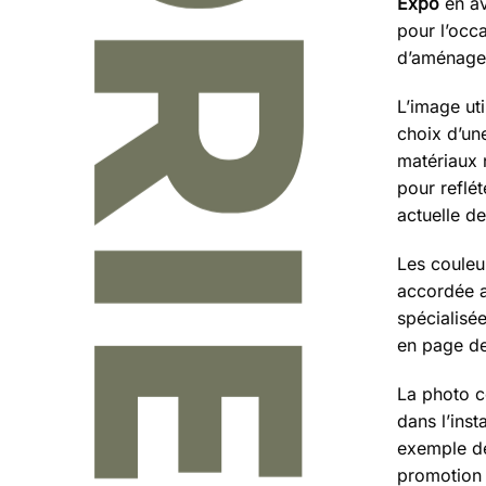
Expo
en av
pour l’occa
d’aménagem
L’image ut
choix d’u
matériaux 
pour reflét
actuelle de
Les couleu
accordée a
spécialisé
en page de
La photo co
dans l’inst
exemple de
promotion