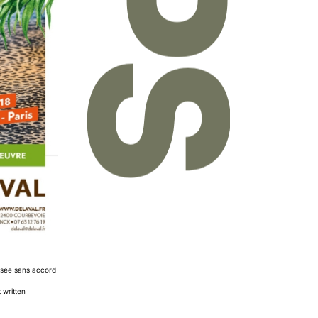
orisée sans accord
 written