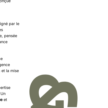
conçue
ligné par le
es
le, pensée
dance
ce
agence
 et la mise
pertise
 Un
ue
et