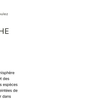
oulez
HE
émisphère
et des
es espèces
eintées de
r dans