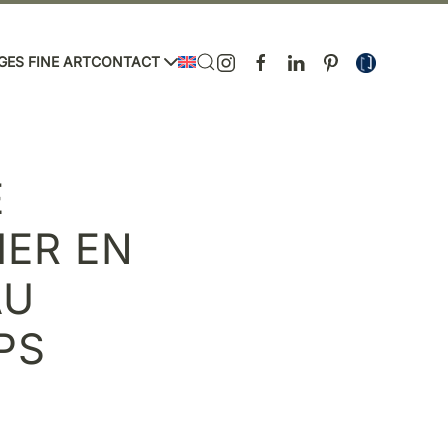
GES FINE ART
CONTACT
E
IER EN
AU
PS