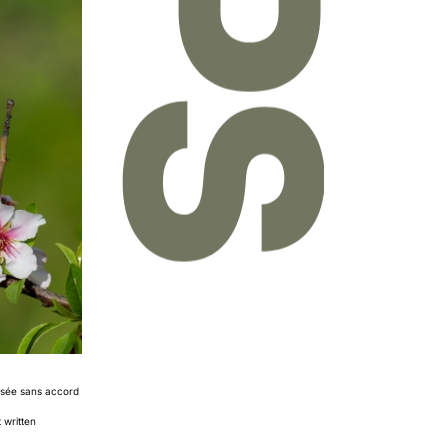
orisée sans accord
 written