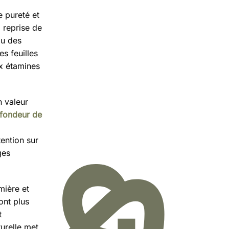
 pureté et
 reprise de
ou des
s feuilles
ux étamines
n valeur
ofondeur de
ention sur
ges
mière et
ont plus
t
turelle met