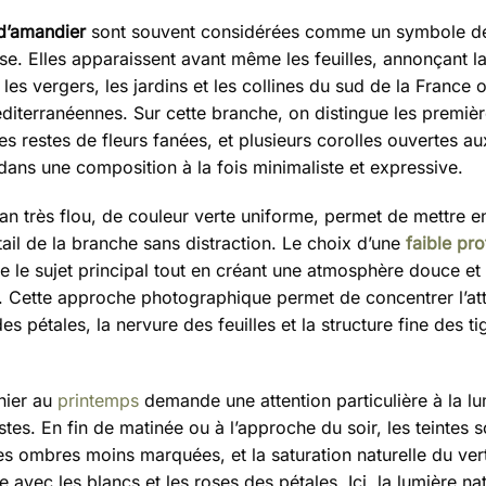
 d’amandier
sont souvent considérées comme un symbole de
e. Elles apparaissent avant même les feuilles, annonçant la
 les vergers, les jardins et les collines du sud de la France 
diterranéennes. Sur cette branche, on distingue les première
es restes de fleurs fanées, et plusieurs corolles ouvertes a
 dans une composition à la fois minimaliste et expressive.
lan très flou, de couleur verte uniforme, permet de mettre e
ail de la branche sans distraction. Le choix d’une
faible pr
e le sujet principal tout en créant une atmosphère douce et
e. Cette approche photographique permet de concentrer l’att
des pétales, la nervure des feuilles et la structure fine des ti
hier au
printemps
demande une attention particulière à la lu
tes. En fin de matinée ou à l’approche du soir, les teintes s
es ombres moins marquées, et la saturation naturelle du ver
 avec les blancs et les roses des pétales. Ici, la lumière na