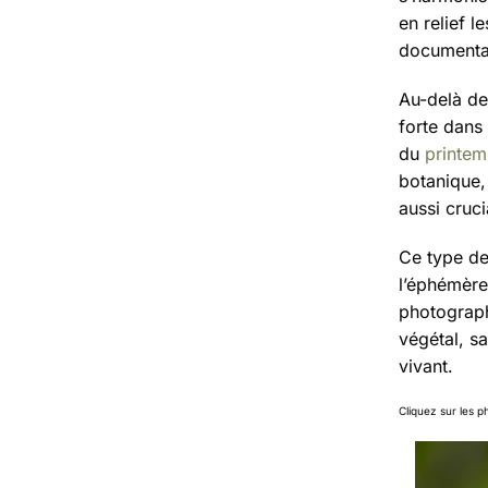
en relief l
documentai
Au-delà de
forte dans
du
printe
botanique, 
aussi cruci
Ce type de
l’éphémère,
photograph
végétal, sa
vivant.
Cliquez sur les p