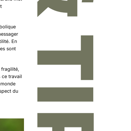
t
mbolique
messager
ilité. En
ces sont
ragilité,
 ce travail
u monde
espect du