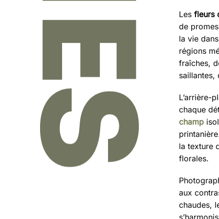
Les
fleurs
de promess
la vie dans
régions mé
fraîches, d
saillantes,
L’arrière-p
chaque dét
champ
isol
printanièr
la texture 
florales.
Photograp
aux contras
chaudes, l
s’harmonise