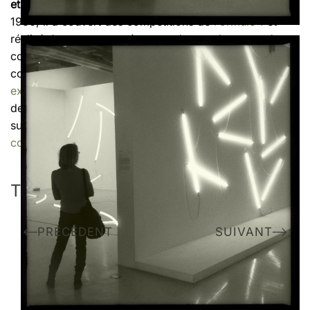
et de
voyage
. Formé à la photographie dès les années
1980, il a couvert des compétitions de
Formule 1
et
réalisé des reportages à travers le monde, avant de se
consacrer à une
photographie d’art
exigeante, mêlant
composition, lumière et
émotion
. Il partage aussi son
expérience technique
à travers des articles pratiques
destinés aux photographes passionnés, en s’appuyant
sur une solide culture de l’image acquise en
argentique
comme en numérique
.
TAGS
PRÉCÉDENT
SUIVANT