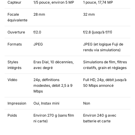
Capteur
1/5 pouce, environ 5 MP
1 pouce, 17,74 MP
Focale
28 mm
32 mm
équivalente
Ouverture
f/2.0
f/2.8 (jusqu’à f/11)
Formats
JPEG
JPEG (et logique Fuji de
rendu via simulations)
Styles
Eras Dial, 10 décennies,
Simulations de film, filtres
intégrés
avec degré
créatifs, grain et réglages
Vidéo
24p, définitions
Full HD, 24p, débit jusqu’à
modestes, débit 2,5 à 9
50 Mbps annoncé
Mbps
Impression
Oui, Instax mini
Non
Poids
Environ 270 g (sans film
Environ 240 g avec
ni carte)
batterie et carte