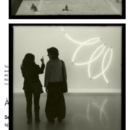
Toutes les photos de ce site sont protégées par copyright ©
Sebastien Desnoulez
,
aucune utilisation n'est autorisée sans accord écrit de l'auteur
All the photos displayed on this website are copyright protected ©
Sebastien Desnoulez
.
No use allowed without written authorization.
Mentions légales
À PROPOS DE L’AUTEUR
Sebastien Desnoulez
est photographe professionnel
spécialisé en
photographie d’
architecture
, de
paysage