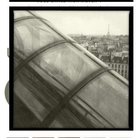
Vous aimez mon travail ?
Je suis représenté par la galerie
Une image pour rêver
ACHETER
UN TIRAGE D'ART
Acquérir une œuvre photographique en série
limitée