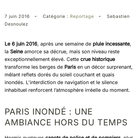
-
-
7 juin 2016
Catégorie :
Reportage
Sebastien
Desnoulez
Le 6 juin 2016
, après une semaine de
pluie incessante
,
la
Seine
amorce sa décrue, mais son niveau reste
exceptionnellement élevé. Cette
crue historique
transforme les berges de
Paris
en un décor surprenant,
mêlant reflets dorés du soleil couchant et quais
inondés. L'interdiction de navigation et le silence
inhabituel renforcent l’atmosphère irréelle du moment.
PARIS INONDÉ : UNE
AMBIANCE HORS DU TEMPS
Hormis quelques
canots de police et de pompiers
, plus