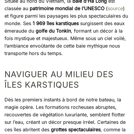
Située au nord du Vietnam, la
baie d’Ha Long
est
classée au
patrimoine mondial de l’UNESCO
(
source
)
et figure parmi les paysages les plus spectaculaires du
monde. Ses
1 969 îles karstiques
surgissent des eaux
émeraude du
golfe du Tonkin
, formant un décor à la
fois mystique et majestueux. Même sous un ciel voilé,
l’ambiance envoûtante de cette baie mythique nous
transporte hors du temps.
NAVIGUER AU MILIEU DES
ÎLES KARSTIQUES
Dès les premiers instants à bord de notre bateau, la
magie opère. Les formations rocheuses abruptes,
recouvertes de végétation luxuriante, semblent flotter
sur l’eau, créant un décor presque irréel. Certaines de
ces îles abritent des
grottes spectaculaires
, comme la