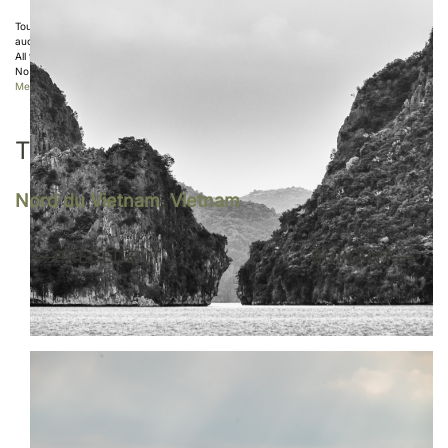
Toutes les photos de ce site sont protégées par copyright ©
Sebastien Desnoulez
,
aucune utilisation n'est autorisée sans accord écrit de l'auteur
All the photos displayed on this website are copyright protected ©
Sebastien Desnoulez
.
No use allowed without written authorization.
Mentions légales
TAGS
Nord du Vietnam
,
Vietnam
PRÉCÉDENT
SUIVANT
Vous aimez mon travail ?
Je suis représenté par la galerie
Une image pour rêver