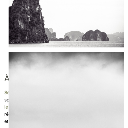
À PROPOS DE L’AUTEUR
Sebastien Desnoulez
est photographe professionnel
spécialisé dans les
paysages et l’architecture à travers
le monde
. Il partage des récits visuels sensibles qui
révèlent l’âme des lieux visités. Retrouvez ses articles
et tirages sur
desnoulez.fr
.