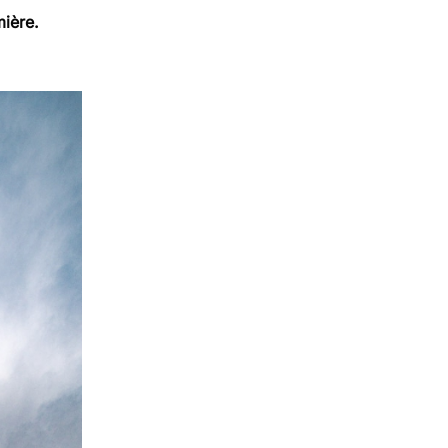
mière.