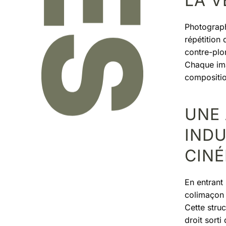
LA V
Photograph
répétition 
contre-plon
Chaque ima
compositio
UNE
INDU
CIN
En entrant 
colimaçon p
Cette stru
droit sorti