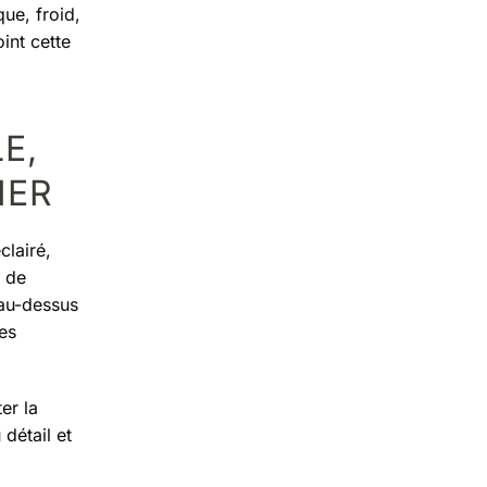
ue, froid,
int cette
E,
IER
clairé,
x de
 au-dessus
tes
er la
détail et