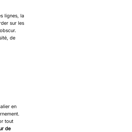
 lignes, la
rder sur les
 obscur.
ité, de
alier en
ornement.
or tout
ur de