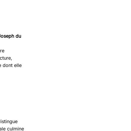
-Joseph du
re
cture,
e dont elle
istingue
ale culmine