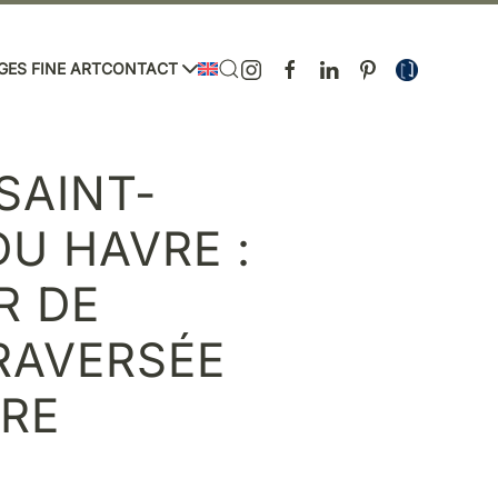
GES FINE ART
CONTACT
 SAINT-
U HAVRE :
R DE
RAVERSÉE
ÈRE