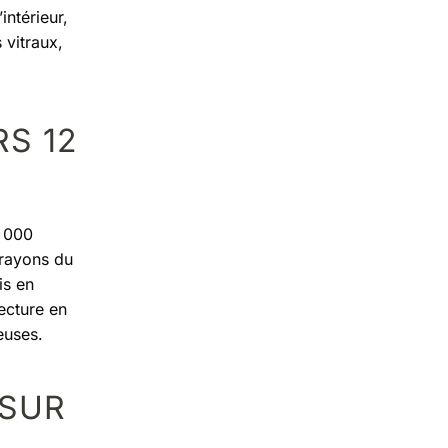
intérieur,
 vitraux,
S 12
 000
s rayons du
is en
tecture en
euses.
 SUR