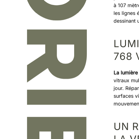
à 107 mètre
les lignes
dessinant 
LUMI
768 
La lumière 
vitraux mul
jour. Répar
surfaces vi
mouvement 
UN 