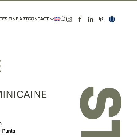
GES FINE ART
CONTACT
E
INICAINE
n
e
Punta