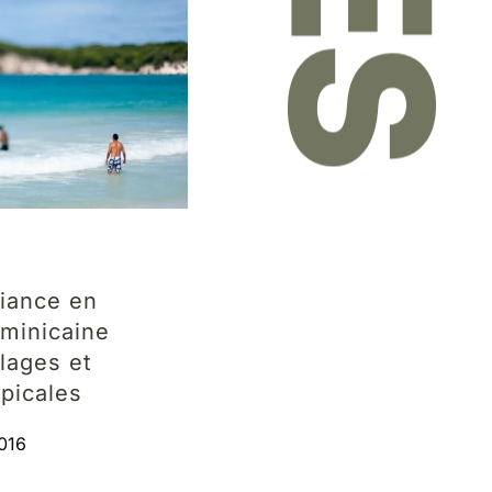
iance en
minicaine
lages et
opicales
016