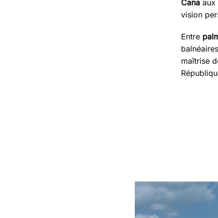
Cana
aux 
vision per
Entre
palm
balnéaires
maîtrise d
Républiqu