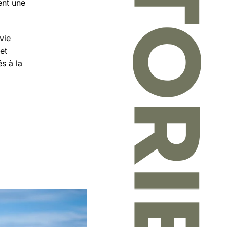
ent une
vie
et
és à la