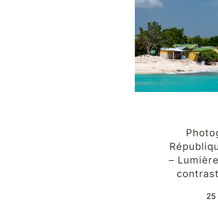
Photo
Républiq
– Lumière
contras
25