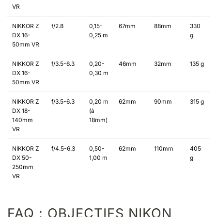
VR
NIKKOR Z
f/2.8
0,15-
67mm
88mm
330
DX 16-
0,25 m
g
50mm VR
NIKKOR Z
f/3.5-6.3
0,20-
46mm
32mm
135 g
DX 16-
0,30 m
50mm VR
NIKKOR Z
f/3.5-6.3
0,20 m
62mm
90mm
315 g
DX 18-
(à
140mm
18mm)
VR
NIKKOR Z
f/4.5-6.3
0,50-
62mm
110mm
405
DX 50-
1,00 m
g
250mm
VR
FAQ : OBJECTIFS NIKON