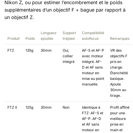
Nikon Z, ou pour estimer l’encombrement et le poids
supplémentaires d’un objectif F + bague par rapport à
un objectif Z.
Longueur
Support
Compatibilité
Produit
Poids
ajoutée
trépied
autofocus
Remarques
FTZ
135g
30mm
Oui,
AF-S et AF-P
VR des
collier
avec moteur
objectifs F
intégré
intégré. AF-
pris en
D et AF sans
charge.
moteur en
Étanchéité
mise au point
basique.
manuelle.
Ajoute
30mm au
tirage.
FTZ II
125g
30mm
Non
Identique à
Profil affiné
FTZ: AF-S et
pour une
AF-P. AF-D
meilleure
et AF sans
prise en
moteur en
main et