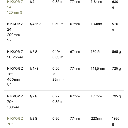
NIKKOR Z
f/4
0,35 m
77mm
118mm
630
24-
g
120mm S
NIKKOR Z
f/4-6.3
0,50 m
67mm
114mm
570
24-
g
200mm
VR
NIKKOR Z
f/2.8
0,19-
67mm
120,5mm
565 g
28-75mm
0,39 m
NIKKOR Z
f/4-8
0,20 m
77mm
141,5mm
725 g
28-
(à
400mm
28mm)
VR
NIKKOR Z
f/2.8
0,27-
67mm
151mm
795 g
70-
0,85 m
180mm
NIKKOR Z
f/2.8
0,50 m
77mm
220mm
1360
70-
g