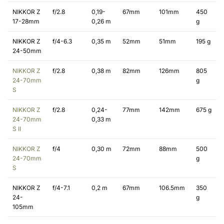
NIKKOR Z
f/2.8
0,19-
67mm
101mm
450
17-28mm
0,26 m
g
NIKKOR Z
f/4-6.3
0,35 m
52mm
51mm
195 g
24-50mm
NIKKOR Z
f/2.8
0,38 m
82mm
126mm
805
24-70mm
g
S
NIKKOR Z
f/2.8
0,24-
77mm
142mm
675 g
24-70mm
0,33 m
S II
NIKKOR Z
f/4
0,30 m
72mm
88mm
500
24-70mm
g
S
NIKKOR Z
f/4-7.1
0,2 m
67mm
106.5mm
350
24-
g
105mm