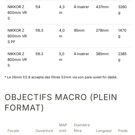
NIKKOR Z
f/4
4,3
À insérer
437mm
3260
600mm VR
m
g
S
NIKKOR Z
f/6.3
4,0
95mm
278mm
1470
600mm VR
m
g
S PF
NIKKOR Z
f/6.3
5,0
À insérer
385mm
2385
800mm VR
m
g
S
* Le 26mm f/2.8 accepte des filtres 52mm via son pare-soleil fin dédié.
OBJECTIFS MACRO (PLEIN
FORMAT)
MAP
Diamètre
Focale
Ouverture
mini
filtre
Longueur
Poids