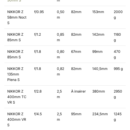
50mm S
m
NIKKOR Z
f/0.95
0,50
82mm
153mm
2000
58mm Noct
m
g
S
NIKKOR Z
f/1.2
0,85
82mm
142mm
1160
85mm S
m
g
NIKKOR Z
f/1.8
0,80
67mm
99mm
470
85mm S
m
g
NIKKOR Z
f/1.8
0,82
82mm
140,5mm
995 g
135mm
m
Plena S
NIKKOR Z
f/2.8
2,5
À insérer
380mm
2950
400mm TC
m
g
VR S
NIKKOR Z
f/4.5
2,5
95mm
234,5mm
1245
400mm VR
m
g
S