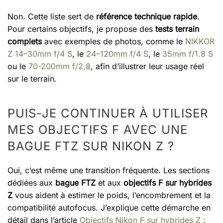
Non. Cette liste sert de
référence technique rapide
.
Pour certains objectifs, je propose des
tests terrain
complets
avec exemples de photos, comme le
NIKKOR
Z 14–30mm f/4 S
, le
24–120mm f/4 S
, le
35mm f/1.8 S
ou le
70-200mm f/2,8
, afin d’illustrer leur usage réel
sur le terrain.
PUIS-JE CONTINUER À UTILISER
MES OBJECTIFS F AVEC UNE
BAGUE FTZ SUR NIKON Z ?
Oui, c’est même une transition fréquente. Les sections
dédiées aux
bague FTZ
et aux
objectifs F sur hybrides
Z
vous aident à estimer le poids, l’encombrement et la
compatibilité autofocus. J’explique cette démarche en
détail dans l’article
Objectifs Nikon F sur hybrides Z :