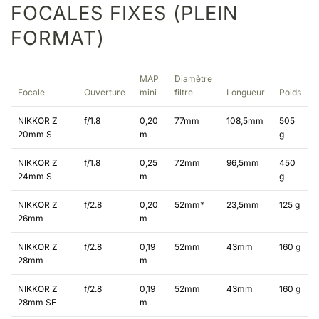
FOCALES FIXES (PLEIN
FORMAT)
MAP
Diamètre
Focale
Ouverture
mini
filtre
Longueur
Poids
NIKKOR Z
f/1.8
0,20
77mm
108,5mm
505
20mm S
m
g
NIKKOR Z
f/1.8
0,25
72mm
96,5mm
450
24mm S
m
g
NIKKOR Z
f/2.8
0,20
52mm*
23,5mm
125 g
26mm
m
NIKKOR Z
f/2.8
0,19
52mm
43mm
160 g
28mm
m
NIKKOR Z
f/2.8
0,19
52mm
43mm
160 g
28mm SE
m