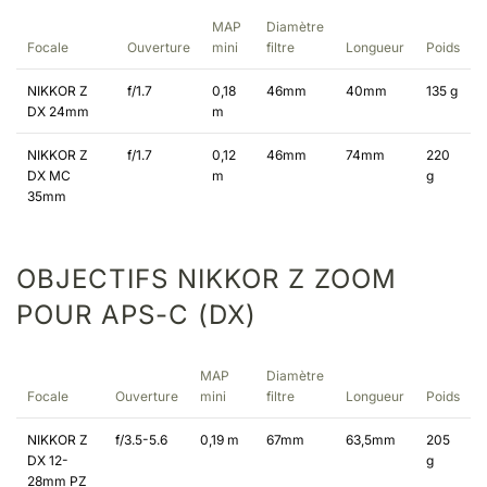
MAP
Diamètre
Focale
Ouverture
mini
filtre
Longueur
Poids
NIKKOR Z
f/1.7
0,18
46mm
40mm
135 g
DX 24mm
m
NIKKOR Z
f/1.7
0,12
46mm
74mm
220
DX MC
m
g
35mm
OBJECTIFS NIKKOR Z ZOOM
POUR APS-C (DX)
MAP
Diamètre
Focale
Ouverture
mini
filtre
Longueur
Poids
NIKKOR Z
f/3.5-5.6
0,19 m
67mm
63,5mm
205
DX 12-
g
28mm PZ