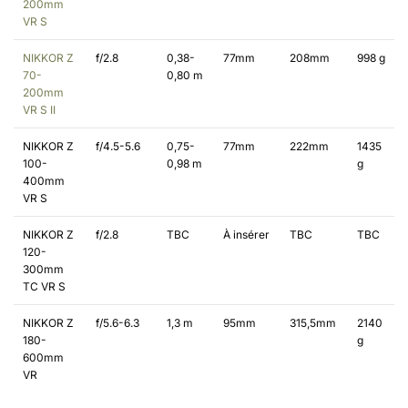
200mm
VR S
NIKKOR Z
f/2.8
0,38-
77mm
208mm
998 g
70-
0,80 m
200mm
VR S II
NIKKOR Z
f/4.5-5.6
0,75-
77mm
222mm
1435
100-
0,98 m
g
400mm
VR S
NIKKOR Z
f/2.8
TBC
À insérer
TBC
TBC
120-
300mm
TC VR S
NIKKOR Z
f/5.6-6.3
1,3 m
95mm
315,5mm
2140
180-
g
600mm
VR