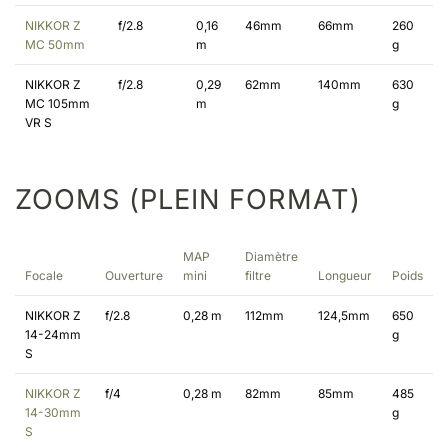
NIKKOR Z
f/2.8
0,16
46mm
66mm
260
MC 50mm
m
g
NIKKOR Z
f/2.8
0,29
62mm
140mm
630
MC 105mm
m
g
VR S
ZOOMS (PLEIN FORMAT)
MAP
Diamètre
Focale
Ouverture
mini
filtre
Longueur
Poids
NIKKOR Z
f/2.8
0,28 m
112mm
124,5mm
650
14-24mm
g
S
NIKKOR Z
f/4
0,28 m
82mm
85mm
485
14-30mm
g
S